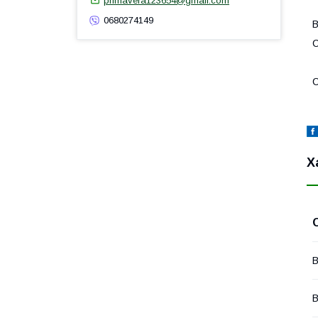
primavera123654@gmail.com
0680274149
В
С
С
Х
В
В