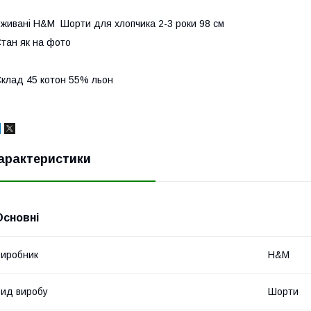
живані H&M Шорти для хлопчика 2-3 роки 98 см
тан як на фото
клад 45 котон 55% льон
арактеристики
Основні
иробник
H&M
ид виробу
Шорти