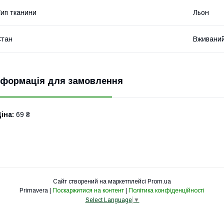
ип тканини
Льон
Стан
Вживани
нформація для замовлення
іна:
69 ₴
Сайт створений на маркетплейсі
Prom.ua
Primavera |
Поскаржитися на контент
|
Політика конфіденційності
Select Language
▼