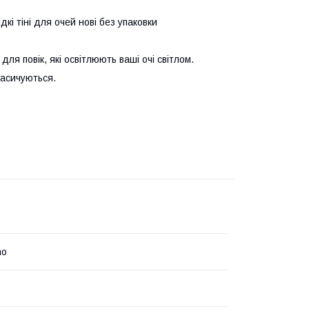
тіні для очей нові без упаковки
ля повік, які освітлюють ваші очі світлом.
насичуються.
no