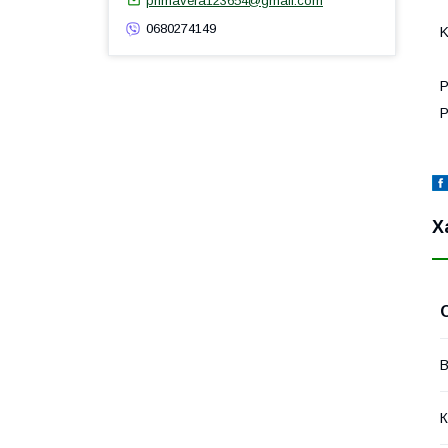
primavera123654@gmail.com
0680274149
K
Р
Р
Х
В
К