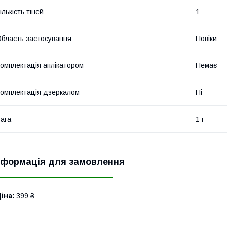
ількість тіней
1
бласть застосування
Повіки
омплектація аплікатором
Немає
омплектація дзеркалом
Ні
ага
1 г
нформація для замовлення
іна:
399 ₴