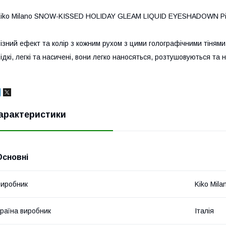
iko Milano SNOW-KISSED HOLIDAY GLEAM LIQUID EYESHADOWN Рідкі 
ізний ефект та колір з кожним рухом з цими голографічними тінями д
ідкі, легкі та насичені, вони легко наносяться, розтушовуються та 
арактеристики
Основні
иробник
Kiko Mila
раїна виробник
Італія