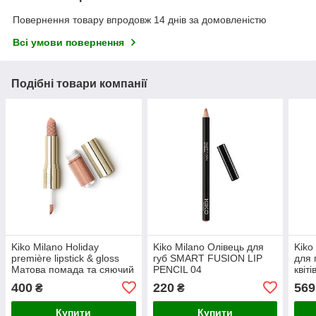
Повернення товару впродовж 14 днів за домовленістю
Всі умови повернення
Подібні товари компанії
Kiko Milano Holiday
Kiko Milano Олівець для
Kiko
première lipstick & gloss
губ SMART FUSION LIP
для 
Матова помада та сяючий
PENCIL 04
квіті
блиск 01
glow 
400
220
569
₴
₴
Купити
Купити