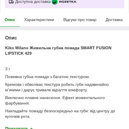
Доступна доставка
Опис
Характеристики
Відгуки про товар
Доставка
Опис
Kiko Milano Живильна губна помада SMART FUSION
LIPSTICK 429
3 г
Поживна губна помада з багатою текстурою.
Кремова і обволікає текстура робить губи надзвичайно
м'якими і дарує тривале відчуття комфорту.
Виключно плавне нанесення. Ефект моментального
фарбування.
Накладайте помаду безпосередньо на губи: від центру до
куточків рота.
Приховати