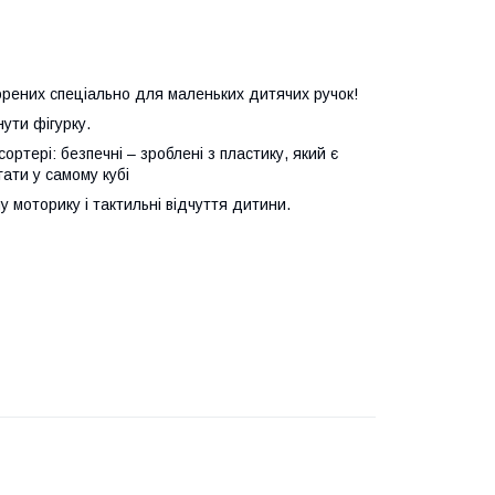
ворених спеціально для маленьких дитячих ручок!
нути фігурку.
сортері: безпечні – зроблені з пластику, який є
ати у самому кубі
 моторику і тактильні відчуття дитини.