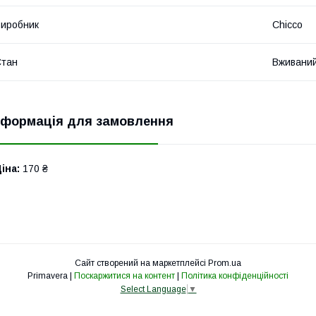
иробник
Chicco
Стан
Вживани
нформація для замовлення
іна:
170 ₴
Сайт створений на маркетплейсі
Prom.ua
Primavera |
Поскаржитися на контент
|
Політика конфіденційності
Select Language
▼