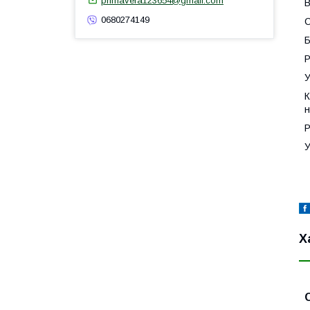
primavera123654@gmail.com
В
0680274149
С
Б
Р
У
К
н
Р
У
Х