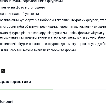
живана Кубик-сортувальник з фігурками
тан як на фото в оголошенні
ез оригінальної упаковки
озвиваючий куб-сортер з набором яскравих і яскравих фігурок, ст
сі сторони куба обтягнуті резинками, через які малюк повинен заки
ожна фігурка різного кольору, візерунка чи навіть форми! Фігурки у 
етоксичним та гіпоалергенним матеріалом. легко мити зручно зберіг
озвиваючі фігурки з різною текстурою допоможуть розвинути дрібну
 пізнішому віці можна вивчати кольори та форми....
арактеристики
Основні