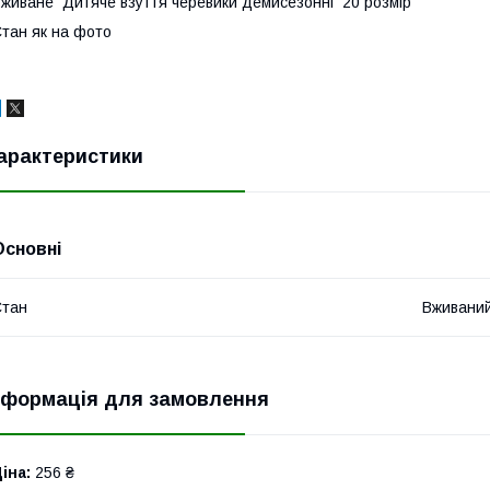
живане Дитяче взуття черевики демисезонні 20 розмір
тан як на фото
арактеристики
Основні
Стан
Вживани
нформація для замовлення
іна:
256 ₴