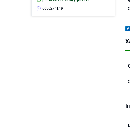
primavera123654@gmail.com
В
С
0680274149
Х
І
Ц