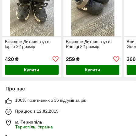
Вживане Дитяче взуття
Вживане Дитяче взуття
Вжив
lupilu 22 розмір
Primigi 22 розмір
Geox
420
259
360
₴
₴
Купити
Купити
Про нас
100% позитивних з 36 відгуків за рік
Працює з 12.02.2019
м. Тернопіль
Тернопіль, Україна