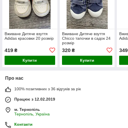
Вживане Дитяче взуття
Вживане Дитяче взуття
Вжив
Adidas красовки 20 розмір
Chicco тапочки в садок 24
Adid
розмір
419
320
349
₴
₴
Купити
Купити
Про нас
100% позитивних з 36 відгуків за рік
Працює з 12.02.2019
м. Тернопіль
Тернопіль, Україна
Контакти