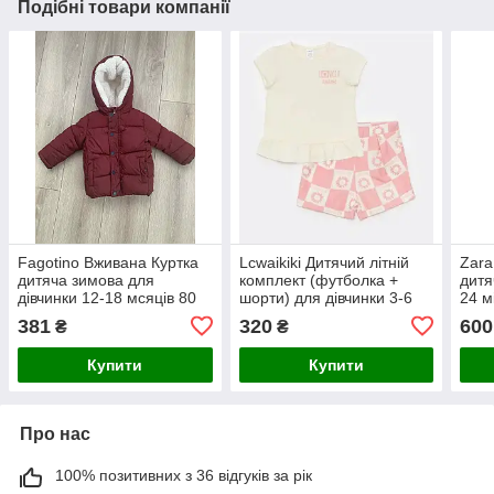
Подібні товари компанії
Fagotino Вживана Куртка
Lcwaikiki Дитячий літній
Zara
дитяча зимова для
комплект (футболка +
дитя
дівчинки 12-18 мсяців 80
шорти) для дівчинки 3-6
24 м
см
місяців 62-68 см
381
320
600
₴
₴
Купити
Купити
Про нас
100% позитивних з 36 відгуків за рік