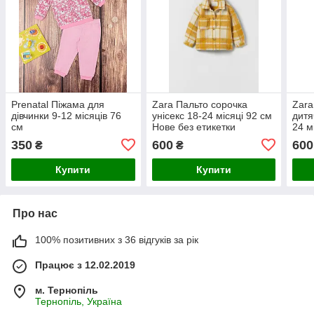
Prenatal Піжама для
Zara Пальто сорочка
Zara
дівчинки 9-12 місяців 76
унісекс 18-24 місяці 92 см
дитя
см
Нове без етикетки
24 м
350
600
600
₴
₴
Купити
Купити
Про нас
100% позитивних з 36 відгуків за рік
Працює з 12.02.2019
м. Тернопіль
Тернопіль, Україна