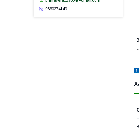
primavera123654@gmail.com
0680274149
В
С
Х
В