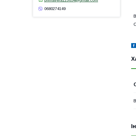
primavera123654@gmail.com
0680274149
В
С
Х
В
І