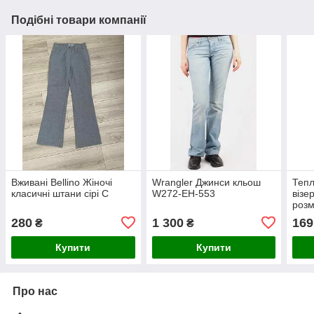
Подібні товари компанії
Вживані Bellino Жіночі
Wrangler Джинси кльош
Тепл
класичні штани сірі С
W272-EH-553
візе
розм
280
1 300
169
₴
₴
Купити
Купити
Про нас