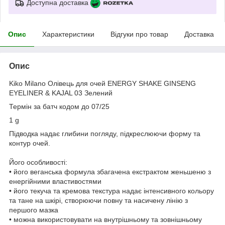
Доступна доставка
Опис
Характеристики
Відгуки про товар
Доставка
Опис
Kiko Milano Олівець для очей ENERGY SHAKE GINSENG
EYELINER & KAJAL 03 Зелений
Термін за батч кодом до 07/25
1 g
Підводка надає глибини погляду, підкреслюючи форму та
контур очей.
Його особливості:
• його веганська формула збагачена екстрактом женьшеню з
енергійними властивостями
• його текуча та кремова текстура надає інтенсивного кольору
та тане на шкірі, створюючи повну та насичену лінію з
першого мазка
• можна використовувати на внутрішньому та зовнішньому