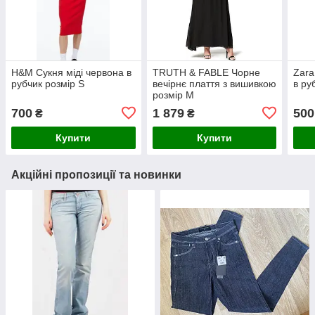
H&M Сукня міді червона в
TRUTH & FABLE Чорне
Zara
рубчик розмір S
вечірнє плаття з вишивкою
в ру
розмір М
700
1 879
500
₴
₴
Купити
Купити
Акційні пропозиції та новинки