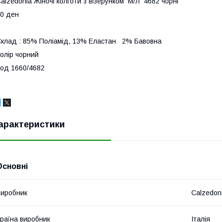
alzedonia Жіночі колготи з візерунком М/Л 4682 чорні
0 ден
клад : 85% Поліамід, 13% Еластан 2% Бавовна
олір чорний
од 1660/4682
арактеристики
Основні
иробник
Calzedon
раїна виробник
Італія