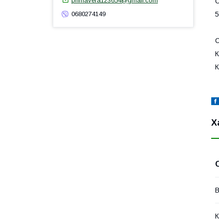
primavera123654@gmail.com
C
5
0680274149
С
К
К
Х
В
К