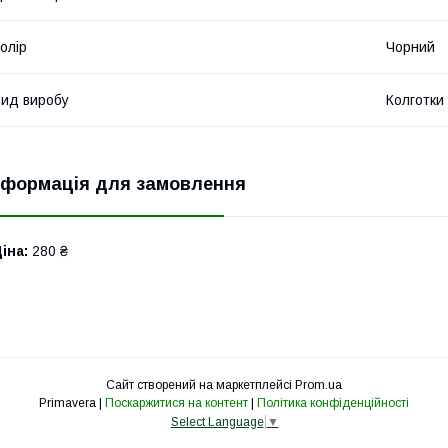
олір
Чорний
ид виробу
Колготки
нформація для замовлення
іна:
280 ₴
Сайт створений на маркетплейсі
Prom.ua
Primavera |
Поскаржитися на контент
|
Політика конфіденційності
Select Language
▼