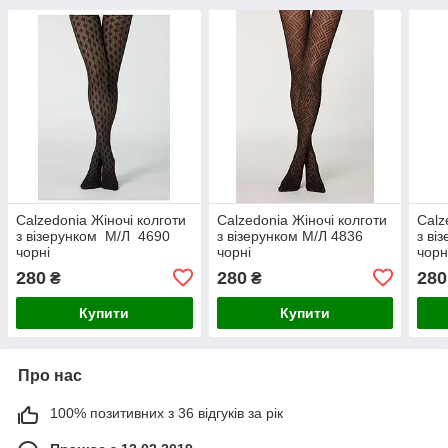
Calzedonia Жіночі колготи
Calzedonia Жіночі колготи
Calz
з візерунком М/Л 4690
з візерунком М/Л 4836
з ві
чорні
чорні
чорн
280
280
280
₴
₴
Купити
Купити
Про нас
100% позитивних з 36 відгуків за рік