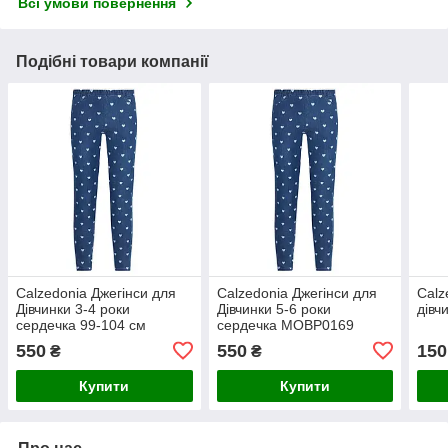
Всі умови повернення
Подібні товари компанії
Calzedonia Джегінси для
Calzedonia Джегінси для
Calz
Дівчинки 3-4 роки
Дівчинки 5-6 роки
дівч
сердечка 99-104 см
сердечка MOBP0169
MOBP0169
550
550
150
₴
₴
Купити
Купити