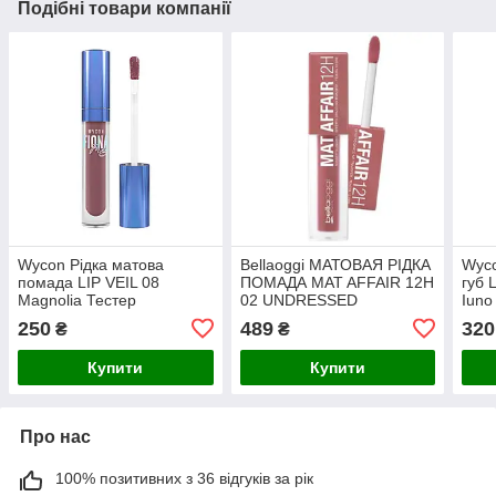
Подібні товари компанії
Wycon Рідка матова
Bellaoggi МАТОВАЯ РІДКА
Wyco
помада LIP VEIL 08
ПОМАДА MAT AFFAIR 12H
губ 
Magnolia Тестер
02 UNDRESSED
Iuno
250
489
320
₴
₴
Купити
Купити
Про нас
100% позитивних з 36 відгуків за рік