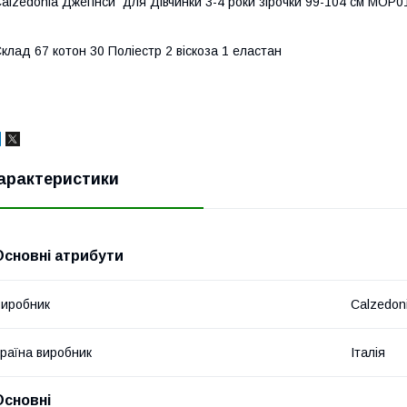
alzedonia Джегінси для Дівчинки 3-4 роки зірочки 99-104 см MOP0
клад 67 котон 30 Поліестр 2 віскоза 1 еластан
арактеристики
Основні атрибути
иробник
Calzedon
раїна виробник
Італія
Основні