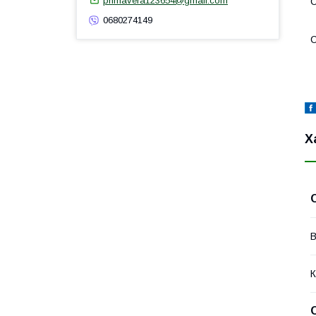
primavera123654@gmail.com
C
0680274149
С
Х
В
К