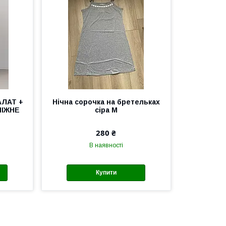
АЛАТ +
Нічна сорочка на бретельках
НІЖНЕ
сіра М
280 ₴
В наявності
Купити