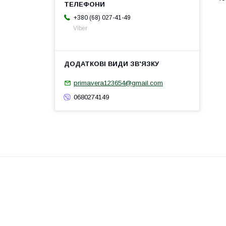
+380 (68) 027-41-49
Viber
primavera123654@gmail.com
0680274149